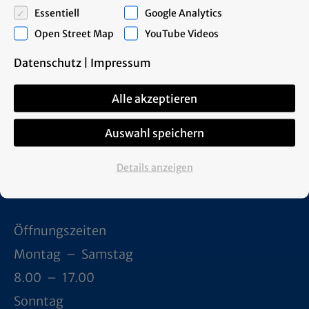
Essentiell
Google Analytics
Open Street Map
YouTube Videos
Datenschutz
|
Impressum
Hengststation und
Alle akzeptieren
Ausbildungsstall Holtwiesche
Auswahl speichern
Büren 40
48712 Gescher
Details anzeigen
Tel:
+49 2542 / 94 94 -85
Öffnungszeiten
Montag – Samstag
8.00 – 17.00
Sonntag