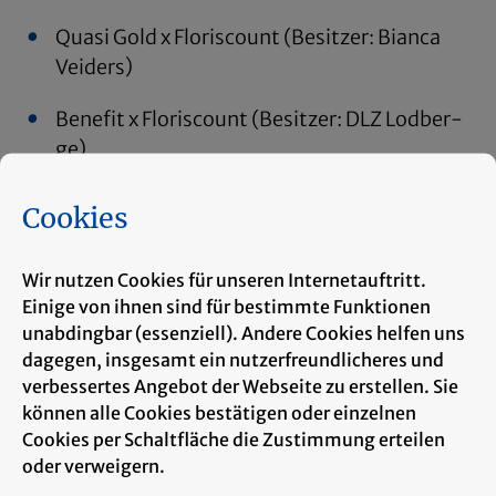
Quasi Gold x Flo­ris­count (Be­sit­zer: Bi­an­ca
Vei­ders)
Be­ne­fit x Flo­ris­count (Be­sit­zer: DLZ Lod­ber­
ge)
Wir gra­tu­lie­ren den Züch­tern und Be­sit­zern zu
Cookies
die­sem Er­folg.
Wir nutzen Cookies für unseren Internetauftritt.
Einige von ihnen sind für bestimmte Funktionen
unabdingbar (essenziell). Andere Cookies helfen uns
dagegen, insgesamt ein nutzerfreundlicheres und
verbessertes Angebot der Webseite zu erstellen. Sie
können alle Cookies bestätigen oder einzelnen
Cookies per Schaltfläche die Zustimmung erteilen
oder verweigern.