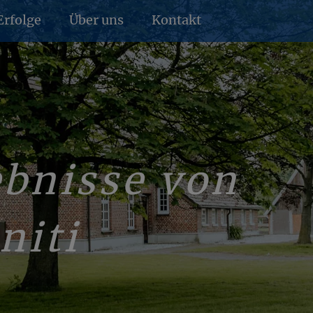
Er­fol­ge
Über uns
Kon­takt
ebnisse von
niti