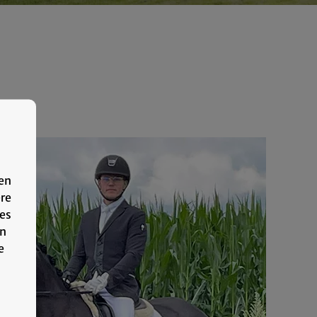
nen
ere
res
en
e