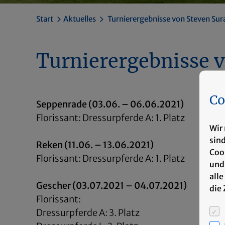
Start
Aktuelles
Turnierergebnisse von Steven Sura
Turnierergebnisse v
Co
Seppenrade (03.06. – 06.06.2021)
Florissant: Dressurpferde A: 1. Platz
Wir 
sin
Reken (11.06. – 13.06.2021)
Coo
Florissant: Dressurpferde A: 1. Platz
und
alle
Gescher (03.07.2021 – 04.07.2021)
die
Florissant:
Dressurpferde A: 3. Platz