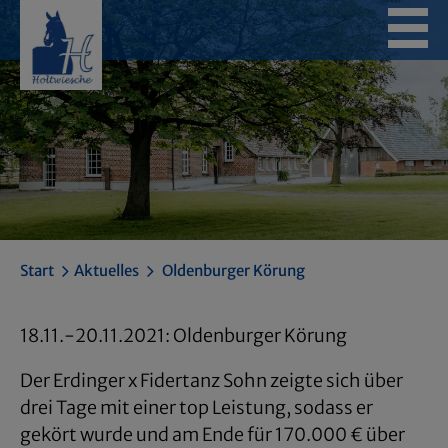
Skip
to
content
Start
Ak­tu­el­les
Ol­den­bur­ger Kö­rung
18.11.-20.11.2021: Ol­den­bur­ger Kö­rung
Der Er­din­ger x Fi­der­tanz Sohn zeig­te sich über
drei Tage mit einer top Leis­tung, so­dass er
ge­kört wurde und am Ende für 170.000 € über