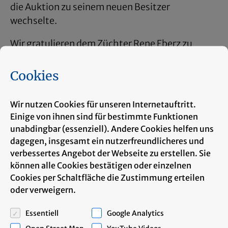
die Auk­ti­on zu sei­nem neuen Be­sit­zer
wech­sel­te.
Wir gra­tu­lie­ren dem Züch­ter Rene Eberz zu
die­sem tol­len Er­folg.
Cookies
Wir nutzen Cookies für unseren Internetauftritt.
Einige von ihnen sind für bestimmte Funktionen
unabdingbar (essenziell). Andere Cookies helfen uns
dagegen, insgesamt ein nutzerfreundlicheres und
verbessertes Angebot der Webseite zu erstellen. Sie
können alle Cookies bestätigen oder einzelnen
Cookies per Schaltfläche die Zustimmung erteilen
oder verweigern.
Essentiell
Google Analytics